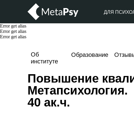
ДЛЯ ПСИХО
Error get alias
Error get alias
Error get alias
Об
Образование
Отзыв
институте
Повышение квал
Метапсихология.
40 ак.ч.