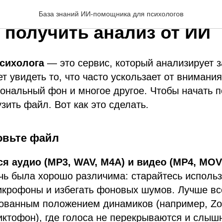
рузить аудио- или видео
База знаний ИИ-помощника для психологов
 получить анализ от ИИ
сихолога
— это сервис, который анализирует 
т увидеть то, что часто ускользает от внимания:
ональный фон и многое другое. Чтобы начать п
зить файл. Вот как это сделать.
овьте файл
я аудио (MP3, WAV, M4A) и видео (MP4, MO
чь была хорошо различима: старайтесь исполь
икрофоны и избегать фоновых шумов. Лучше вс
рованным положением динамиков (например, Z
ктофон), где голоса не перекрываются и слыш