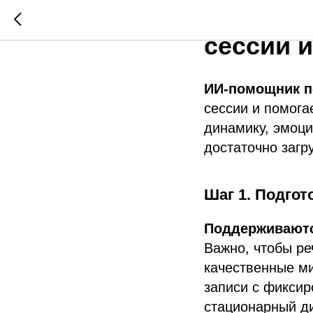
Как заг
сессии и
ИИ-помощник п
сессии и помогае
динамику, эмоци
достаточно загру
Шаг 1. Подгот
Поддерживаютс
Важно, чтобы ре
качественные м
записи с фикси
стационарный ди