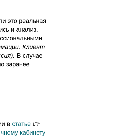
ли это реальная
ись и анализ.
фессиональными
рмации. Клиент
ссия).
В случае
но заранее
ии в
статье
👉
ичному кабинету