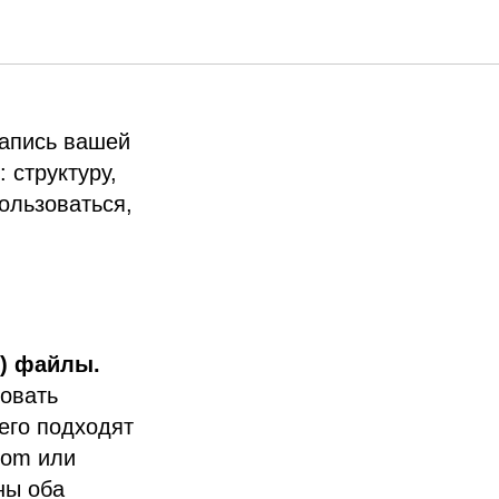
файл
запись вашей
 структуру,
ользоваться,
V) файлы.
зовать
его подходят
oom или
ны оба