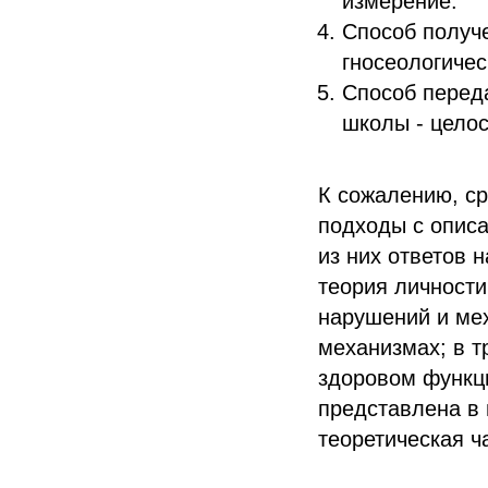
измерение.
Способ получе
гносеологичес
Способ перед
школы - целос
К сожалению, с
подходы с опис
из них ответов 
теория личности
нарушений и мех
механизмах; в т
здоровом функц
представлена в 
теоретическая ча