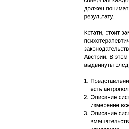
совершая каждое
должен понимат
результату.
Кстати, стоит з
психотерапевтич
законодательств
Австрии. В этом
выдвинуты след
Представления
есть антропол
Описание сис
измерение все
Описание сист
вмешательств