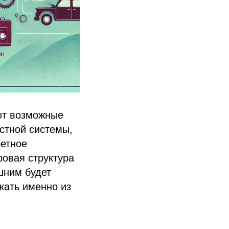
ют возможные
стной системы,
ретное
ровая структура
шним будет
кать именно из