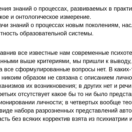
ния знаний о процессах, развиваемых в практи
кое и онтологическое измерение.
ачи знаний о процессах новым поколениям, на
тность образовательной системы.
равнив все известные нам современные психот
анными выше критериями, мы пришли к выводу, 
на все сформулированные вопросы нет. В каких-
 никоим образом не связана с описанием личн
анизмов их возникновения; в других нет и речи
ретьих отсутствует какое бы то ни было предст
ионировании личности; в четвертых вообще те
виде набора разрозненных представлений автор
сть без всяких корректив взята из психиатрии и