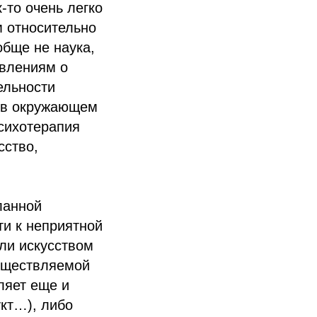
-то очень легко
м относительно
обще не наука,
авлениям о
тельности
м в окружающем
психотерапия
сство,
ланной
ти к неприятной
ли искусством
существляемой
ляет еще и
кт…), либо