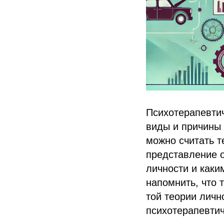
Психотерапевтич
виды и причины
можно считать т
представление о
личности и каки
напомнить, что 
той теории личн
психотерапевтич