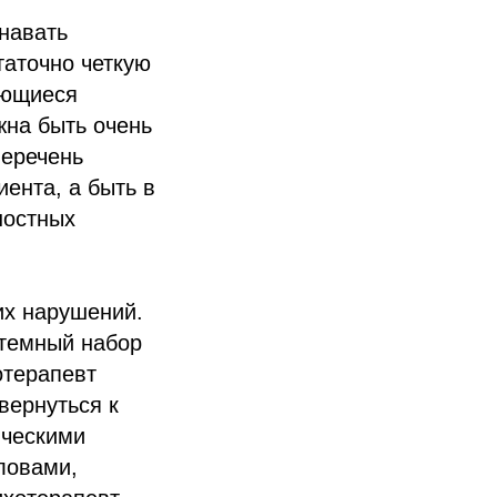
навать
таточно четкую
еющиеся
жна быть очень
перечень
ента, а быть в
ностных
их нарушений.
стемный набор
отерапевт
вернуться к
ическими
ловами,