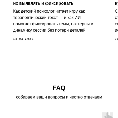
их выявлять и фиксировать
н
Как детский психолог читает игру как
С
терапевтический текст — и как ИИ
с
помогает фиксировать темы, паттерны и
с
динамику сессии без потери деталей
и
13.04.2026
0
FAQ
собираем ваши вопросы и честно отвечаем